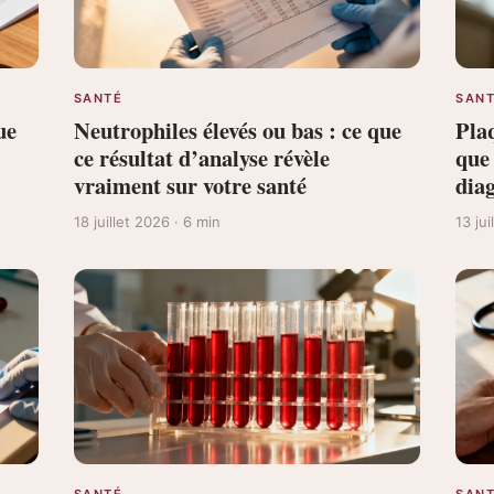
SANTÉ
SAN
ue
Neutrophiles élevés ou bas : ce que
Plaq
ce résultat d’analyse révèle
que
vraiment sur votre santé
dia
18 juillet 2026 · 6 min
13 ju
SANTÉ
SAN