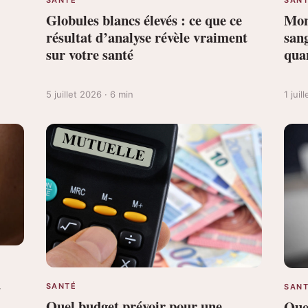
Globules blancs élevés : ce que ce
Mono
résultat d’analyse révèle vraiment
sang
sur votre santé
qua
5 juillet 2026 · 6 min
1 juil
a
SANTÉ
SAN
Quel budget prévoir pour une
Quel