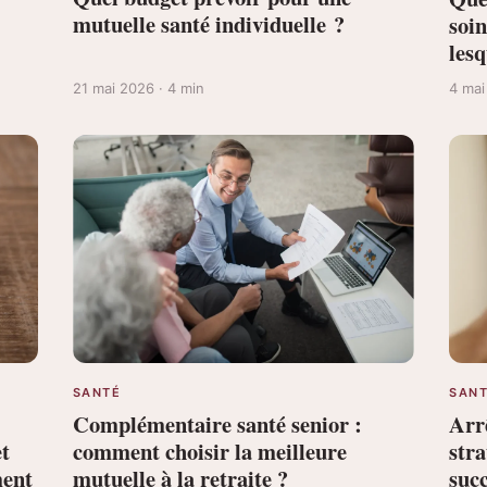
mutuelle santé individuelle ?
soi
les
21 mai 2026 · 4 min
4 mai
SANTÉ
SAN
Complémentaire santé senior :
Arr
et
comment choisir la meilleure
stra
ment
mutuelle à la retraite ?
suc