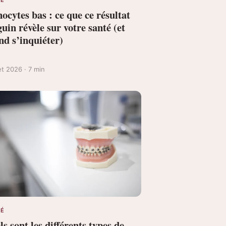
cytes bas : ce que ce résultat
uin révèle sur votre santé (et
nd s’inquiéter)
let 2026 · 7 min
TÉ
s sont les différents types de