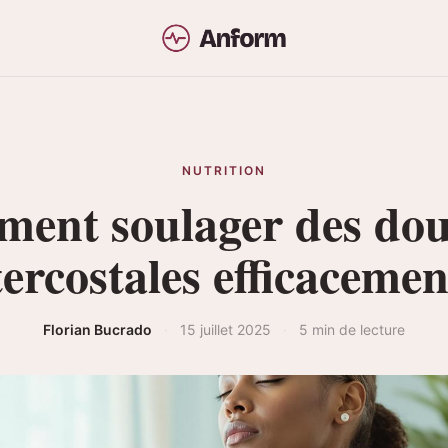
NUTRITION
ent soulager des dou
tercostales efficacemen
Florian Bucrado
·
15 juillet 2025
·
5 min de lecture