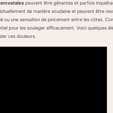
tercostales
peuvent être gênantes et parfois inquiétan
bituellement de manière soudaine et peuvent être re
uë ou une sensation de pincement entre les côtes. Co
ntiel pour les soulager efficacement. Voici quelques é
er ces douleurs.