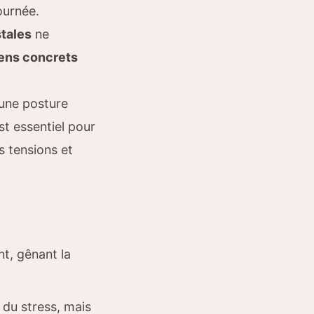
ournée.
stales
ne
yens concrets
 une posture
st essentiel pour
s tensions et
t, gênant la
 du stress, mais