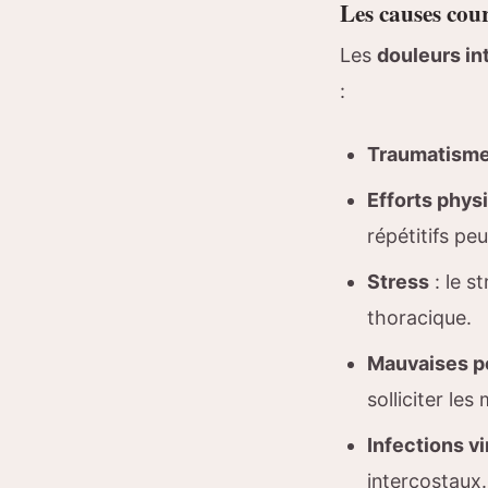
Les causes cour
Les
douleurs in
:
Traumatism
Efforts phys
répétitifs pe
Stress
: le s
thoracique.
Mauvaises p
solliciter le
Infections vi
intercostaux.