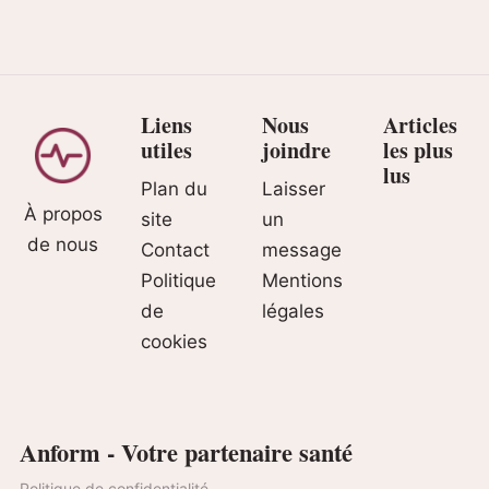
Liens
Nous
Articles
utiles
joindre
les plus
lus
Plan du
Laisser
À propos
site
un
de nous
Contact
message
Politique
Mentions
de
légales
cookies
Anform - Votre partenaire santé
Politique de confidentialité