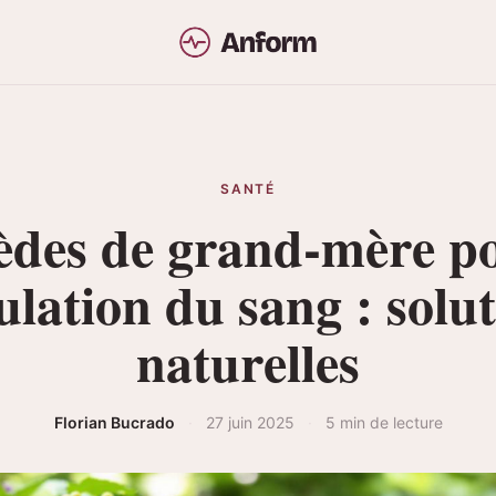
SANTÉ
des de grand-mère po
ulation du sang : solu
naturelles
Florian Bucrado
·
27 juin 2025
·
5 min de lecture