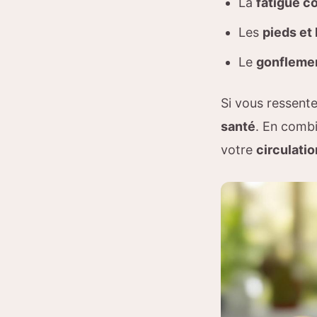
La
fatigue c
Les
pieds et 
Le
gonflemen
Si vous ressent
santé
. En comb
votre
circulati