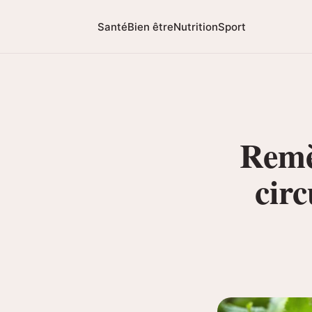
Santé
Bien être
Nutrition
Sport
Remè
circ