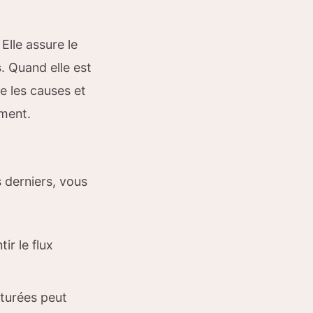
Elle assure le
s
. Quand elle est
e les causes et
ement.
s derniers, vous
ir le flux
aturées peut