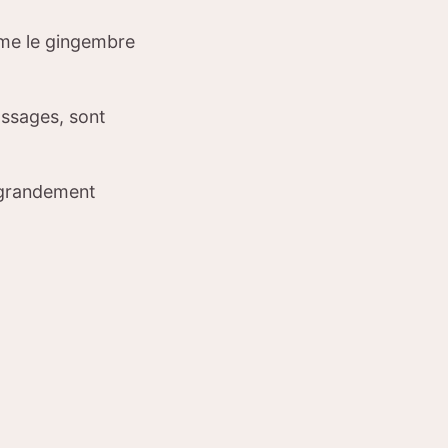
mme le gingembre
assages, sont
 grandement