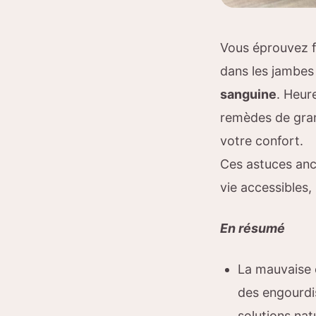
Vous éprouvez 
dans les jambe
sanguine
. Heur
remèdes de grand
votre confort.
Ces astuces ance
vie accessibles
En résumé
La mauvaise 
des engourdi
solutions nat