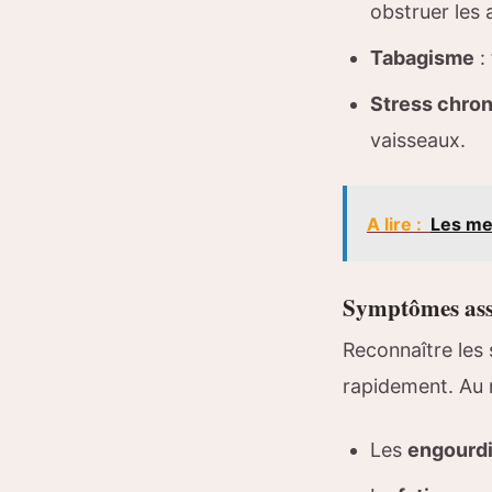
obstruer les 
Tabagisme
:
Stress chro
vaisseaux.
A lire :
Les me
Symptômes asso
Reconnaître le
rapidement. Au 
Les
engourd