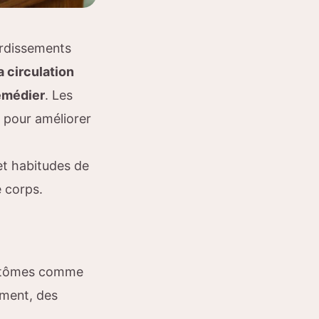
rdissements
a circulation
remédier
. Les
s pour améliorer
et habitudes de
e corps.
mptômes comme
ement, des