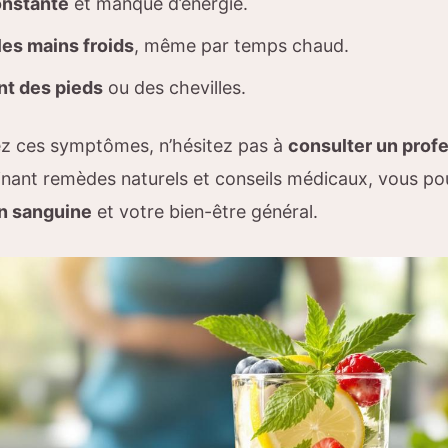
onstante
et manque d’énergie.
les mains froids
, même par temps chaud.
t des pieds
ou des chevilles.
ez ces symptômes, n’hésitez pas à
consulter un prof
inant remèdes naturels et conseils médicaux, vous po
on sanguine
et votre bien-être général.