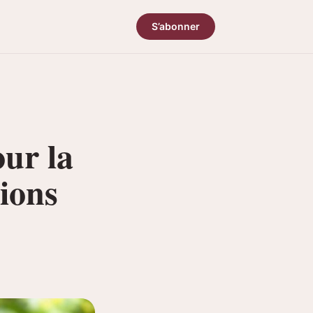
S’abonner
ur la
tions