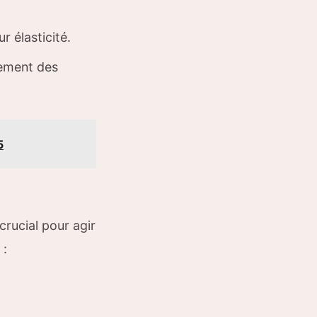
 élasticité.
sement des
5
crucial pour agir
 :