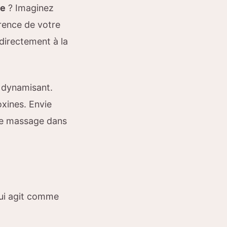
te
? Imaginez
arence de votre
 directement à la
e dynamisant.
oxines. Envie
 de massage dans
 qui agit comme