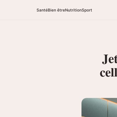
Santé
Bien être
Nutrition
Sport
Je
cel