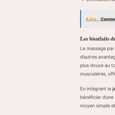
A lire :
Commen
Les bienfaits d
Le massage par j
d’autres avantage
plus douce au to
musculaires, off
En intégrant le
j
bénéficier d’une 
moyen simple et