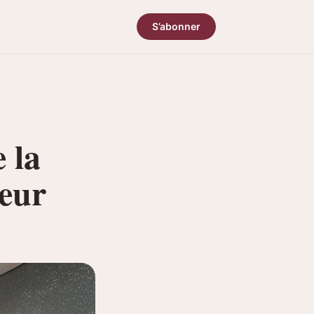
S’abonner
 la
ceur