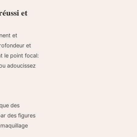
éussi et
gnent et
rofondeur et
le point focal:
, ou adoucissez
 que des
ar des figures
 maquillage