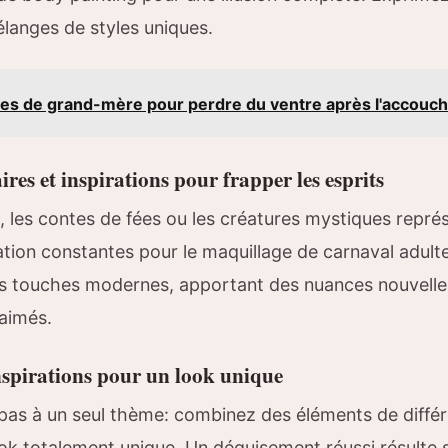
élanges de styles uniques.
s de grand-mère pour perdre du ventre après l'accouc
es et inspirations pour frapper les esprits
, les contes de fées ou les créatures mystiques repré
ation constantes pour le maquillage de carnaval adul
 touches modernes, apportant des nuances nouvelle
-aimés.
nspirations pour un look unique
 pas à un seul thème: combinez des éléments de différ
ook totalement unique. Un déguisement réussi résulte 