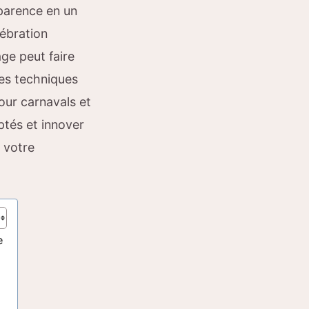
pparence en un
lébration
age peut faire
des techniques
our carnavals et
ptés et innover
 votre
e