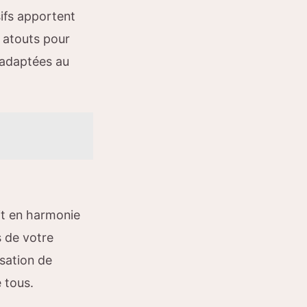
sifs apportent
 atouts pour
s adaptées au
oit en harmonie
 de votre
isation de
 tous.