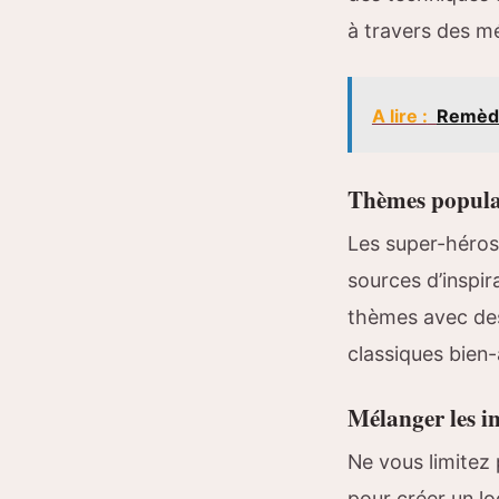
à travers des m
A lire :
Remède
Thèmes populair
Les super-héros
sources d’inspir
thèmes avec des
classiques bien
Mélanger les i
Ne vous limitez
pour créer un l