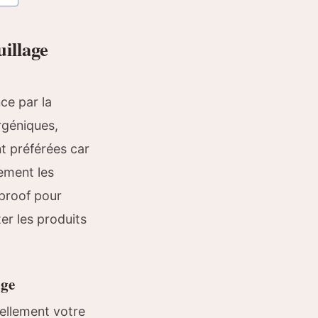
uillage
ce par la
rgéniques,
nt préférées car
lement les
rproof pour
ter les produits
age
ellement votre