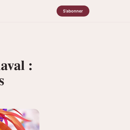
S’abonner
aval :
s