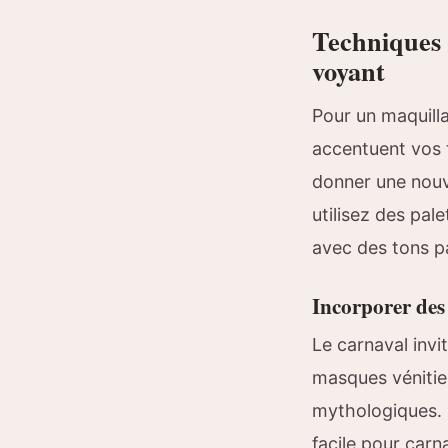
Techniques 
voyant
Pour un maquilla
accentuent vos 
donner une nouv
utilisez des pal
avec des tons pa
Incorporer des
Le carnaval invi
masques vénitien
mythologiques. 
facile pour carn