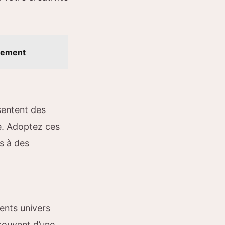
hement
sentent des
te. Adoptez ces
s à des
ents univers
souvent d’une