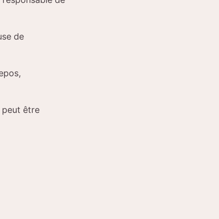
use de
repos,
 peut être