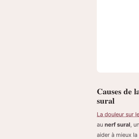
Causes de la
sural
La douleur sur l
au
nerf sural
, u
aider à mieux la