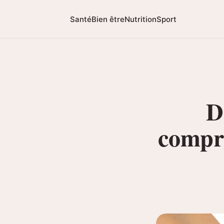
Santé
Bien être
Nutrition
Sport
D
compre