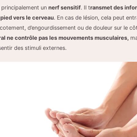
t principalement un
nerf sensitif
. Il t
ransmet des info
 pied vers le cerveau
. En cas de lésion, cela peut ent
icotement, d’engourdissement ou de douleur sur le côt
ral ne contrôle pas les mouvements musculaires,
mai
sentir des stimuli externes.