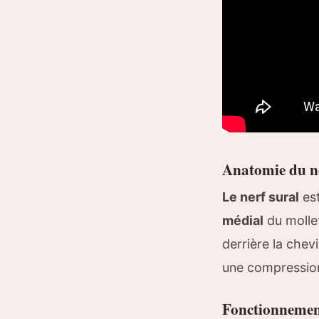
Anatomie du ne
Le nerf sural
est
médial
du mollet
derrière la chev
une compression
Fonctionnement