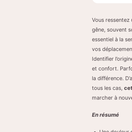
Vous ressentez 
gêne, souvent s
essentiel à la se
vos déplacement
Identifier l’ori
et confort. Parf
la différence. 
tous les cas,
cet
marcher à nouv
En résumé
Une douleur s