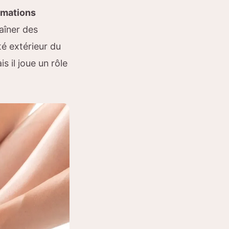
rmations
raîner des
é extérieur du
s il joue un rôle