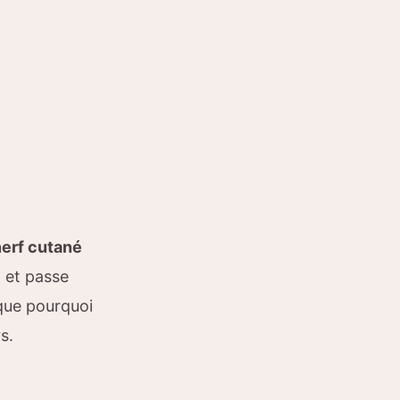
nerf cutané
t et passe
ique pourquoi
s.