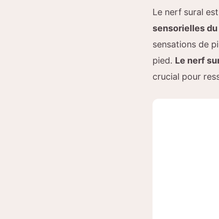
Le nerf sural es
sensorielles du
sensations de p
pied.
Le nerf su
crucial pour res