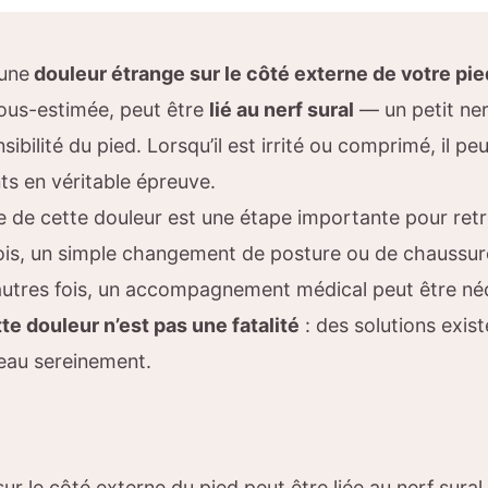
une
douleur étrange sur le côté externe de votre pie
ous-estimée, peut être
lié au nerf sural
— un petit ner
nsibilité du pied. Lorsqu’il est irrité ou comprimé, il p
s en véritable épreuve.
gine de cette douleur est une étape importante pour ret
ois, un simple changement de posture ou de chaussures
D’autres fois, un accompagnement médical peut être né
te douleur n’est pas une fatalité
: des solutions exis
eau sereinement.
ur le côté externe du pied peut être liée au nerf sura