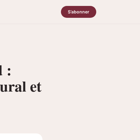
S’abonner
 :
ural et