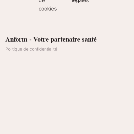
de
légales
cookies
Anform - Votre partenaire santé
Politique de confidentialité