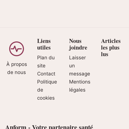
Liens
Nous
Articles
utiles
joindre
les plus
lus
Plan du
Laisser
À propos
site
un
de nous
Contact
message
Politique
Mentions
de
légales
cookies
Anform - Votre partenaire santé