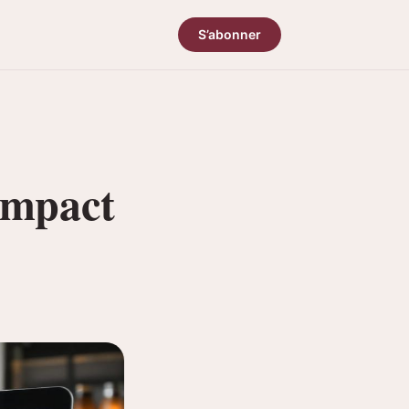
S’abonner
impact