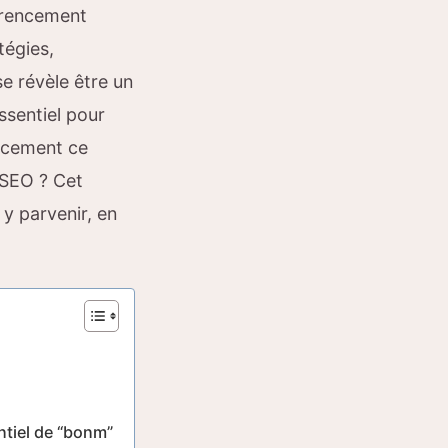
férencement
tégies,
se révèle être un
sentiel pour
cacement ce
 SEO ? Cet
 y parvenir, en
ntiel de “bonm”