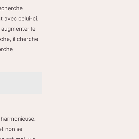
echerche
t avec celui-ci.
t augmenter le
rche, il cherche
erche
n harmonieuse.
 et non se