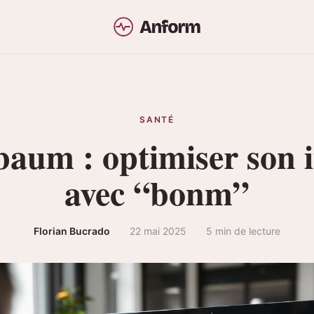
SANTÉ
-baum : optimiser son 
avec “bonm”
Florian Bucrado
·
22 mai 2025
·
5 min de lecture