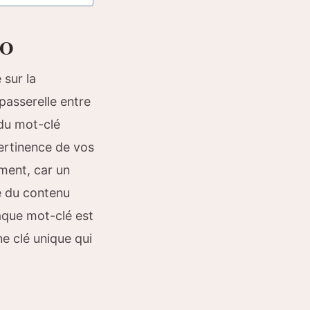
EO
 sur la
passerelle entre
 du mot-clé
pertinence de vos
ment, car un
e du contenu
aque mot-clé est
ne clé unique qui