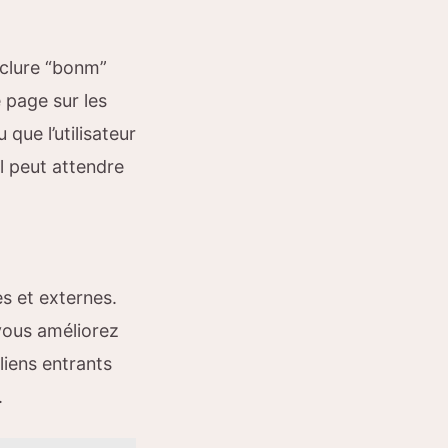
Inclure “bonm”
e page sur les
que l’utilisateur
il peut attendre
es et externes.
 vous améliorez
 liens entrants
.