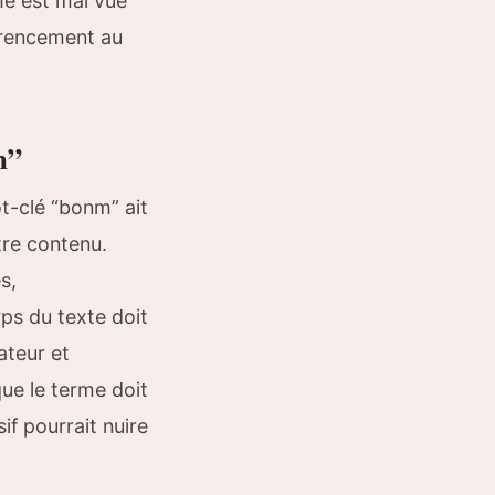
he est mal vue
érencement au
m”
t-clé “bonm” ait
tre contenu.
s,
rps du texte doit
sateur et
que le terme doit
f pourrait nuire