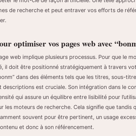
éter le mot-clé de façon artificielle. Une telle approc
hmes de recherche et peut entraver vos efforts de réf
er.
pour optimiser vos pages web avec “bon
age web implique plusieurs processus. Pour que le mo
é, il doit être positionné stratégiquement à travers vo
“bonm” dans des éléments tels que les titres, sous-titre
descriptions est cruciale. Son intégration dans le co
sité qui assure un équilibre entre lisibilité pour l’utili
r les moteurs de recherche. Cela signifie que tandis 
samment souvent pour être pertinent, un usage excessi
du contenu et donc à son référencement.