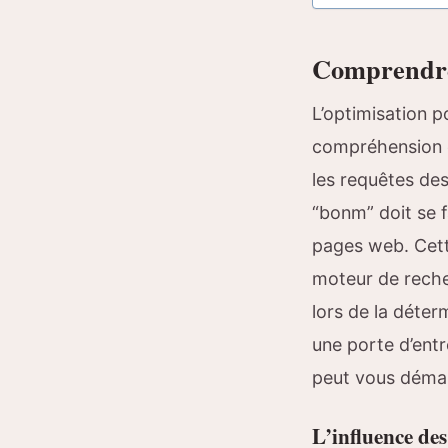
Comprendre 
L’optimisation p
compréhension et
les requêtes des
“bonm” doit se f
pages web. Cett
moteur de reche
lors de la déte
une porte d’entr
peut vous déma
L’influence de